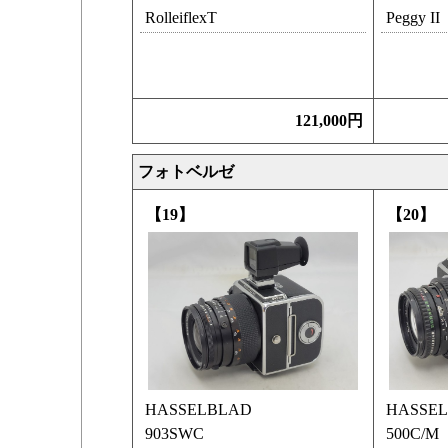
RolleiflexT
Peggy II
121,000円
フォトベルゼ
【19】
【20】
HASSELBLAD
HASSE
903SWC
500C/M