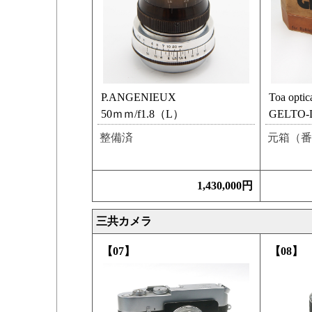
P.ANGENIEUX
Toa optic
50ｍｍ/f1.8（L）
GELTO-D
整備済
元箱（番
1,430,000円
三共カメラ
【07】
【08】