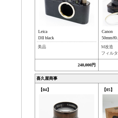
Leica
Canon
DII black
50mm/f0.
美品
M改造
フィルタ
240,000円
喜久屋商事
【04】
【05】